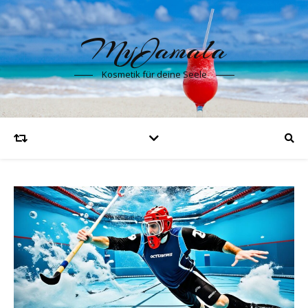
MyJamala
Kosmetik für deine Seele