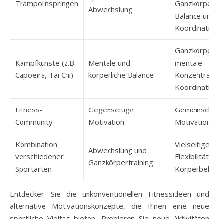
Trampolinspringen
Ganzkörpertr
Abwechslung
Balance und
Koordination
Ganzkörpertr
Kampfkünste (z.B.
Mentale und
mentale
Capoeira, Tai Chi)
körperliche Balance
Konzentratio
Koordination
Fitness-
Gegenseitige
Gemeinschaft
Community
Motivation
Motivationss
Kombination
Vielseitiges 
Abwechslung und
verschiedener
Flexibilität,
Ganzkörpertraining
Sportarten
Körperbeher
Entdecken Sie die unkonventionellen Fitnessideen und
alternative Motivationskonzepte, die Ihnen eine neue
sportliche Vielfalt bieten. Probieren Sie neue Aktivitäten