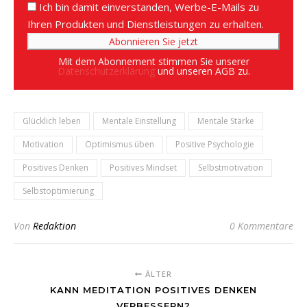
Ich bin damit einverstanden, Werbe-E-Mails zu
Ihren Produkten und Dienstleistungen zu erhalten.
Mit dem Abonnement stimmen Sie unserer
Datenschutzerklärung
und unseren AGB zu.
Glücklich leben
Mentale Einstellung
Mentale Stärke
Motivation
Optimismus üben
Positive Psychologie
Positives Denken
Positives Mindset
Selbstmotivation
Selbstoptimierung
Von
Redaktion
0 Kommentare
ÄLTER
KANN MEDITATION POSITIVES DENKEN
VERBESSERN?