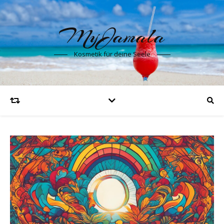
MyJamala
Kosmetik für deine Seele