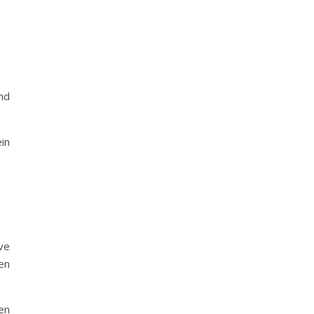
nd
in
ve
en
en