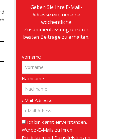
Geben Sie Ihre E-Mail-
nd
Adresse ein, um eine
ch
wöchentliche
Zusammenfassung unserer
besten Beiträge zu erhalten.
Vorname
Nachname
eMail-Adresse
Ich bin damit einverstanden,
Werbe-E-Mails zu Ihren
Produkten und Dienstleistungen