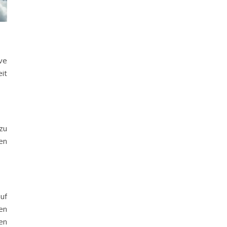
ve
it
zu
en
uf
en
en