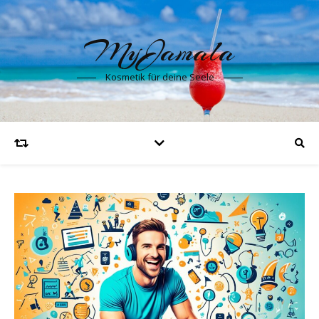
MyJamala
Kosmetik für deine Seele