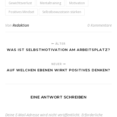
Gewichtsverlust
Mentaltraining
Motivation
Positives Mindset
Selbstbewusstsein stärken
Von
Redaktion
0 Kommentare
ÄLTER
WAS IST SELBSTMOTIVATION AM ARBEITSPLATZ?
NEUER
AUF WELCHEN EBENEN WIRKT POSITIVES DENKEN?
EINE ANTWORT SCHREIBEN
Deine E-Mail-Adresse wird nicht veröffentlicht.
Erforderliche