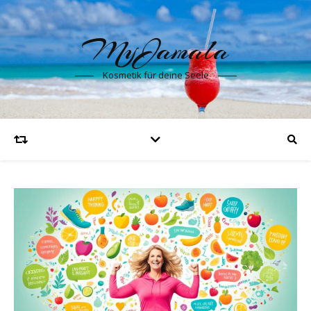
MyJamala
Kosmetik für deine Seele