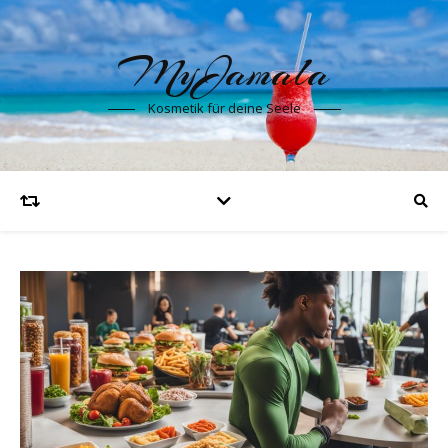
MyJamala
Kosmetik für deine Seele