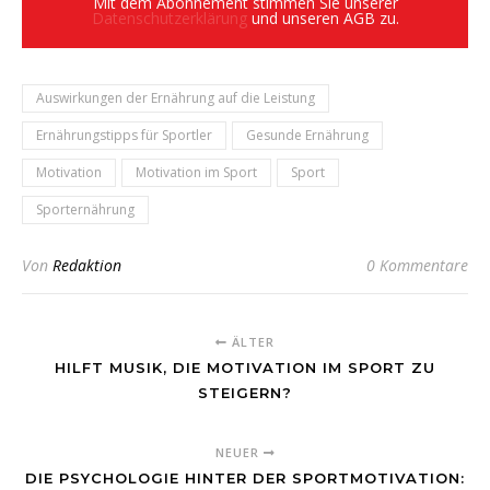
Mit dem Abonnement stimmen Sie unserer
Datenschutzerklärung
und unseren AGB zu.
Auswirkungen der Ernährung auf die Leistung
Ernährungstipps für Sportler
Gesunde Ernährung
Motivation
Motivation im Sport
Sport
Sporternährung
Von
Redaktion
0 Kommentare
ÄLTER
HILFT MUSIK, DIE MOTIVATION IM SPORT ZU
STEIGERN?
NEUER
DIE PSYCHOLOGIE HINTER DER SPORTMOTIVATION: