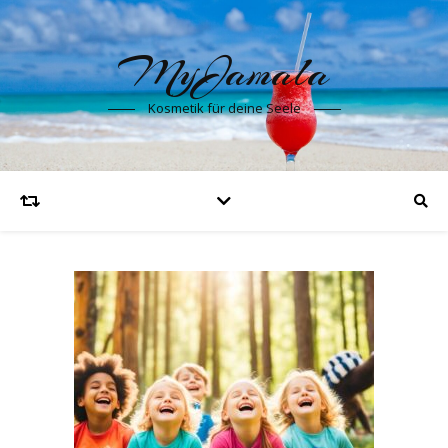
MyJamala
Kosmetik für deine Seele