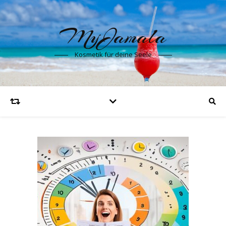
MyJamala
Kosmetik für deine Seele