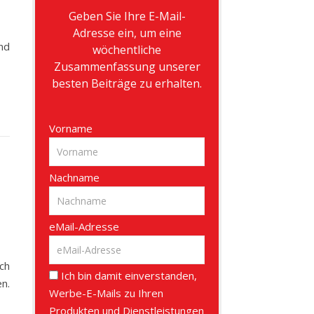
Geben Sie Ihre E-Mail-
Adresse ein, um eine
nd
wöchentliche
Zusammenfassung unserer
besten Beiträge zu erhalten.
Vorname
Nachname
eMail-Adresse
ch
Ich bin damit einverstanden,
n.
Werbe-E-Mails zu Ihren
Produkten und Dienstleistungen