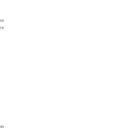
im
re
in