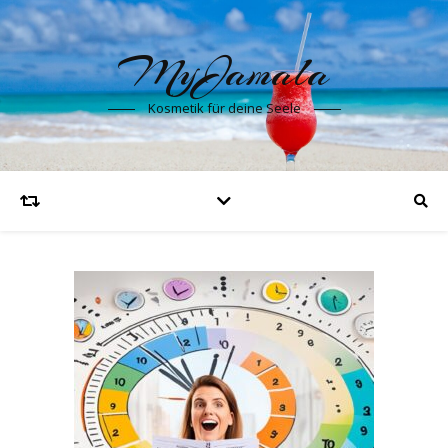
MyJamala
Kosmetik für deine Seele