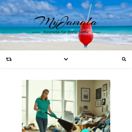
MyJamala
Kosmetik für deine Seele