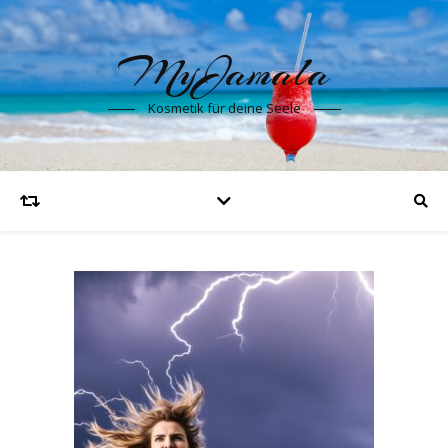
MyJamala
Kosmetik für deine Seele