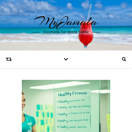
MyJamala
Kosmetik für deine Seele