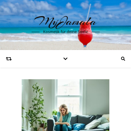
MyJamala
Kosmetik für deine Seele